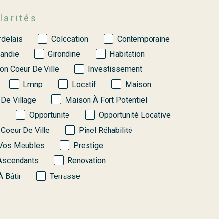
larités
rdelais
Colocation
Contemporaine
andie
Girondine
Habitation
ion Coeur De Ville
Investissement
Lmnp
Locatif
Maison
De Village
Maison À Fort Potentiel
x
Opportunite
Opportunité Locative
 Coeur De Ville
Pinel Réhabilité
Vos Meubles
Prestige
Ascendants
Renovation
À Bâtir
Terrasse