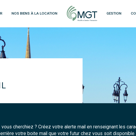
ER
NOS BIENS À LA LOCATION
GESTION
CO
voir les
13
annonces
uer
Estimer
BUDGET
née
immo pro
IL
 vous cherchiez ? Créez votre alerte mail en renseignant les cara
errière votre boite mail que votre futur chez vous soit disponible.