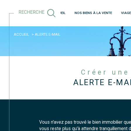
RECHERCHE
ACCUEIL
NOS BIENS À LA VENTE
VIAG
ACCUEIL
ALERTE E-MAIL
Acheter
Lo
de l'ancien
TYPE DE BIEN
de l'ancien
à l'an
de l'
Créer une
ALERTE E-MA
Vous n'avez pas trouvé le bien immobilier que
vous reste plus qu'à attendre tranquillement d