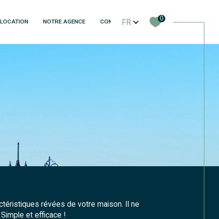
Langue
0
FR
LOCATION
NOTRE AGENCE
CONTACT
filtrer
Réinitialiser les filtres
ctéristiques révées de votre maison. Il ne
 Simple et efficace !