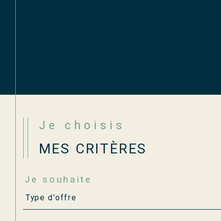
Je choisis
MES CRITÈRES
Je souhaite
Type
Type d'offre
d'offre