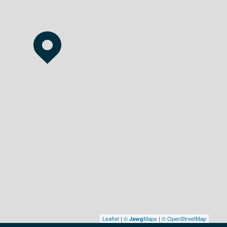
Leaflet
|
©
Maps
|
© OpenStreetMap
Jawg