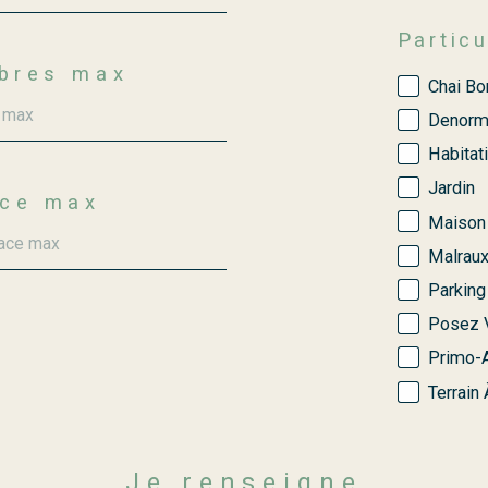
Particu
bres max
Chai Bo
Denorm
Habitat
Jardin
ace max
Maison 
Malrau
Parking
Posez 
Primo-
Terrain 
Je renseigne