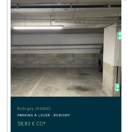
Bobigny (93000)
PARKING A LOUER - BOBIGNY
58,83 €
CC*