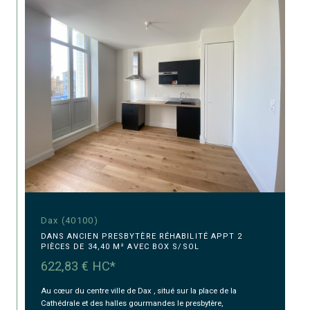
Dax (40100)
DANS ANCIEN PRESBYTÈRE RÉHABILITÉ APPT 2
PIÈCES DE 34,40 M² AVEC BOX S/SOL
622,83 €
HC*
Au cœur du centre ville de Dax , situé sur la place de la
Cathédrale et des halles gourmandes le presbytère,