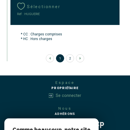
Sélectionner
Réf : HUGUERIE
* CC : Charges comprises
* HC : Hors charges
1
2
Espace
PROPRIÉTAIRE
Se connecter
Nous
ADHÉRONS
Comme beaucoup, notre site