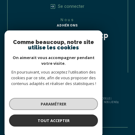
Se connecter
Nous
ADHÉRONS
Comme beaucoup, notre site
utilise les cookies
On aimerait vous accompagner pendant
votre visite.
En poursuivant, vous acceptez l'utilisation des
cookies par ce site, afin de vous proposer des
contenus adaptés et réaliser des statistiques !
© 2026 | TOUS DROITS RÉSERVÉS | TRADUCTION POWERED BY GOOGLE |
NOS HONORAIRES
PLAN DU SITE
MENTIONS LÉGALES
ADMIN
NOS LIENS
PARAMÉTRER
POLITIQUE RGPD
COOKIES
TOUT ACCEPTER